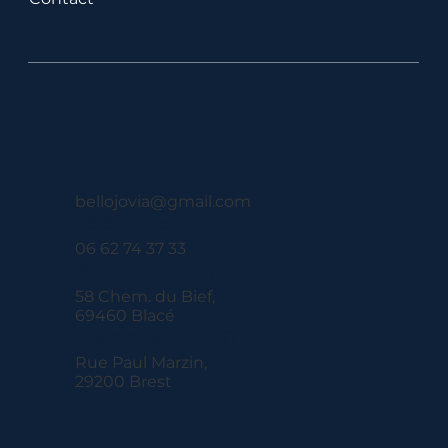
COORDONNÉES
Email
bellojovia@gmail.com
Téléphone
06 62 74 37 33
Bellojovia (EST)
58 Chem. du Bief,
69460 Blacé
Bellojovia (OUEST)
Rue Paul Marzin,
29200 Brest