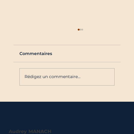
Commentaires
Rédigez un commentaire...
Dock 7 : quand le bon
positionnement transforme la
communication
Audrey MANACH