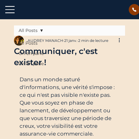
All Posts
AUDREY MANACH
21 janv.
2 min de lecture
All Posts
Communiquer, c'est
On en parle
exister !
On en parle
Dans un monde saturé 
d'informations, une vérité s'impose : 
ce qui n'est pas visible n'existe pas. 
Que vous soyez en phase de 
lancement, de développement ou 
que vous traversiez une période de 
creux, votre visibilité est votre 
assurance-vie commerciale.