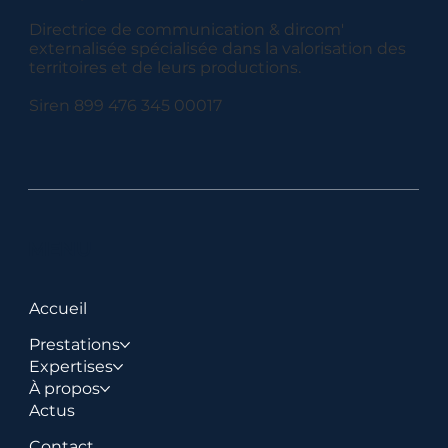
Directrice de communication & dircom'
externalisée spécialisée dans la valorisation des
territoires et de leurs productions.
Siren 899 476 345 00017
MENU
Accueil
Prestations
Expertises
À propos
Actus
Contact