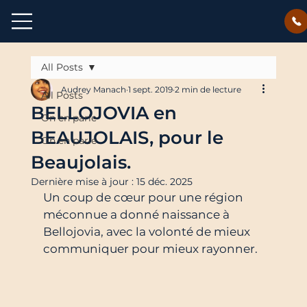
All Posts
Audrey Manach
1 sept. 2019
2 min de lecture
All Posts
BELLOJOVIA en
On en parle
BEAUJOLAIS, pour le
On en parle
Beaujolais.
Dernière mise à jour :
15 déc. 2025
Un coup de cœur pour une région 
méconnue a donné naissance à 
Bellojovia, avec la volonté de mieux 
communiquer pour mieux rayonner.