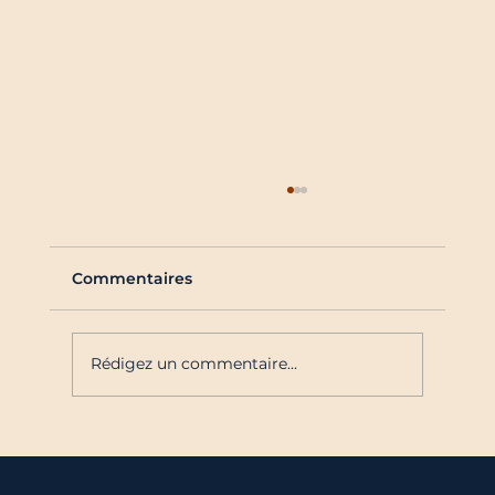
Commentaires
Rédigez un commentaire...
Dock 7 : quand le bon
positionnement transforme la
communication