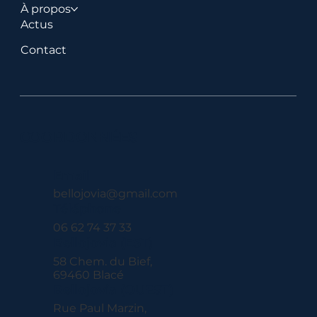
À propos
Actus
Contact
COORDONNÉES
Email
bellojovia@gmail.com
Téléphone
06 62 74 37 33
Bellojovia (EST)
58 Chem. du Bief,
69460 Blacé
Bellojovia (OUEST)
Rue Paul Marzin,